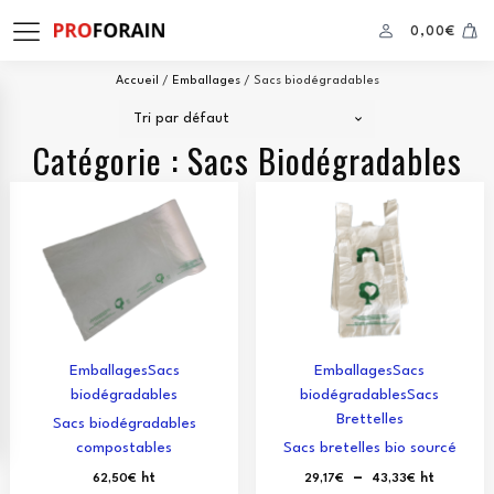
0,00
€
Accueil
/
Emballages
/ Sacs biodégradables
Catégorie :
Sacs Biodégradables
Emballages
Sacs
Emballages
Sacs
biodégradables
biodégradables
Sacs
Brettelles
Sacs biodégradables
compostables
Sacs bretelles bio sourcé
Plage
–
ht
ht
62,50
€
29,17
€
43,33
€