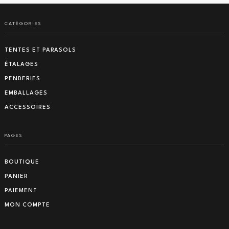
prix :
20,83€
à
CATÉGORIES
29,17€
TENTES ET PARASOLS
ÉTALAGES
PENDERIES
EMBALLAGES
ACCESSOIRES
PAGES
BOUTIQUE
PANIER
PAIEMENT
MON COMPTE